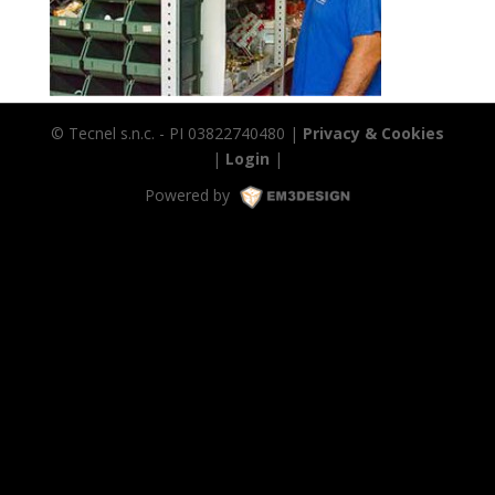
© Tecnel s.n.c. - PI 03822740480 |
Privacy & Cookies
|
Login
|
Powered by