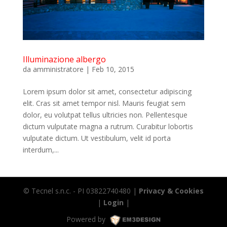
Illuminazione albergo
da
amministratore
|
Feb 10, 2015
Lorem ipsum dolor sit amet, consectetur adipiscing
elit. Cras sit amet tempor nisl. Mauris feugiat sem
dolor, eu volutpat tellus ultricies non. Pellentesque
dictum vulputate magna a rutrum. Curabitur lobortis
vulputate dictum. Ut vestibulum, velit id porta
interdum,...
© Tecnel s.n.c. - PI 03822740480 |
Privacy & Cookies
|
Login
|
Powered by